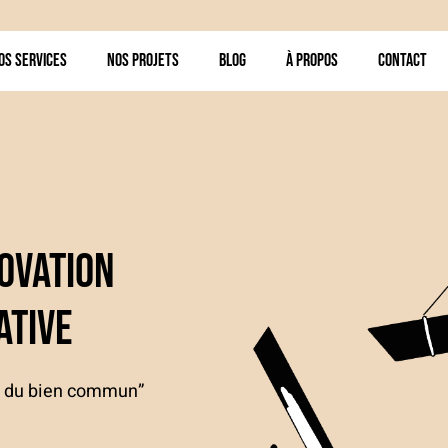
os services
Nos projets
Blog
À Propos
Contact
e
novation
ative
ce du bien commun”