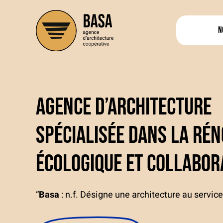
Aller
au
N
contenu
Agence d’architectur
spécialisée dans la ré
écologique et collabor
“
Basa
: n.f. Désigne une architecture au servi